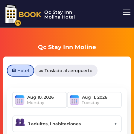
Qc Stay Inn
BOOK
Molina Hotel
Qc Stay Inn Moline
🏨 Hotel
🚗 Traslado al aeropuerto
Monday
Tuesday
▼